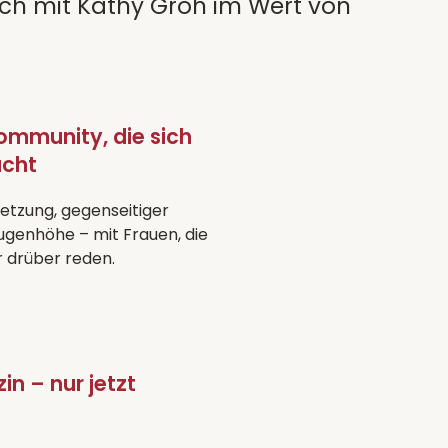
äch mit Kathy Groh im Wert von
ommunity, die sich
acht
netzung, gegenseitiger
genhöhe – mit Frauen, die
r drüber reden.
n – nur jetzt