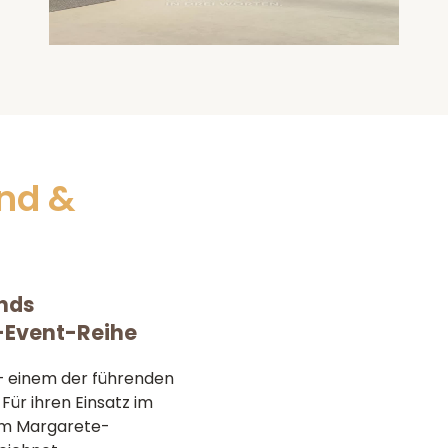
ond &
ands
-Event-Reihe
– einem der führenden
Für ihren Einsatz im
em Margarete-