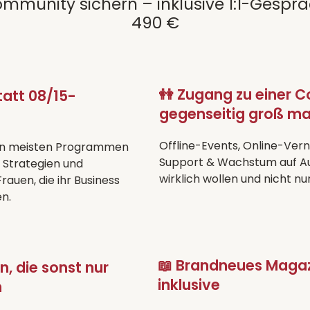
ommunity sichern – inklusive 1:1-Gespr
490 €
👭 Zugang zu einer C
statt 08/15-
gegenseitig groß m
Offline-Events, Online-Ver
den meisten Programmen
Support & Wachstum auf Au
e Strategien und
wirklich wollen und nicht nu
auen, die ihr Business
n.
📖 Brandneues Magazi
n, die sonst nur
inklusive
n