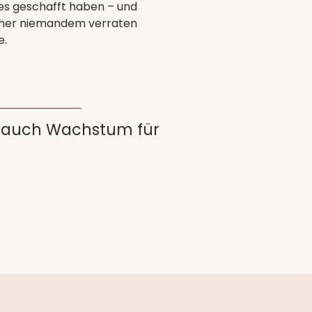
 es geschafft haben – und
rher niemandem verraten
e.
ie auch Wachstum für